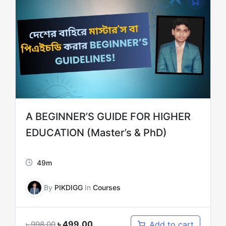
A BEGINNER’S GUIDE FOR HIGHER
EDUCATION (Master’s & PhD)
49m
By
PIKDIGG
In
Courses
৳
499.00
Add to cart
৳
998.00