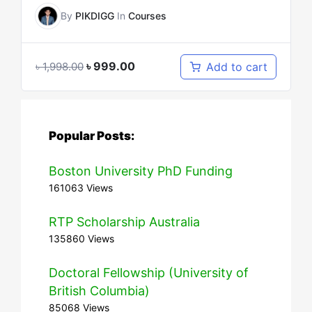
By
PIKDIGG
In
Courses
৳
999.00
Add to cart
৳
1,998.00
Popular Posts:
Boston University PhD Funding
161063 Views
RTP Scholarship Australia
135860 Views
Doctoral Fellowship (University of
British Columbia)
85068 Views