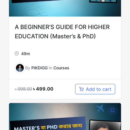
A BEGINNER’S GUIDE FOR HIGHER
EDUCATION (Master’s & PhD)
49m
By
PIKDIGG
In
Courses
৳
499.00
Add to cart
৳
998.00