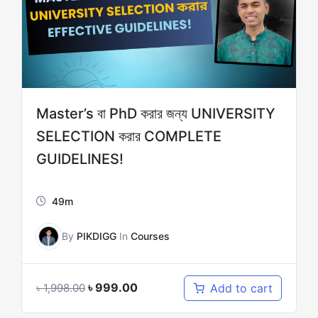
Master’s বা PhD করার জন্য UNIVERSITY
SELECTION করার COMPLETE
GUIDELINES!
49m
By
PIKDIGG
In
Courses
৳
999.00
Add to cart
৳
1,998.00