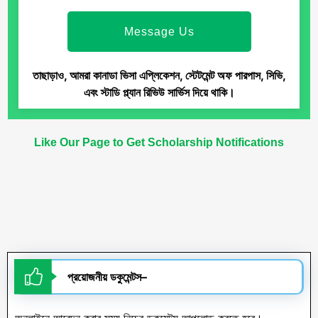
Message Us
তাছাড়াও, আমরা কানাডা ভিসা এপ্লিকেশন, স্টেটমেন্ট অফ পারপাস, সিভি,
এবং স্টাডি প্ল্যান রিভিউ সার্ভিস দিয়ে থাকি।
Like Our
Page
to Get Scholarship Notifications
প্রয়োজনীয়
ডকুমেন্টস
–
অনলাইনে আবেদন করার সময় নিচের ডকুমেন্টস আপলোড করতে হবে।