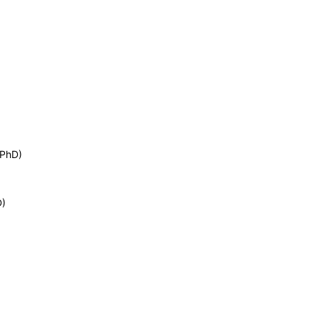
(PhD)
D)