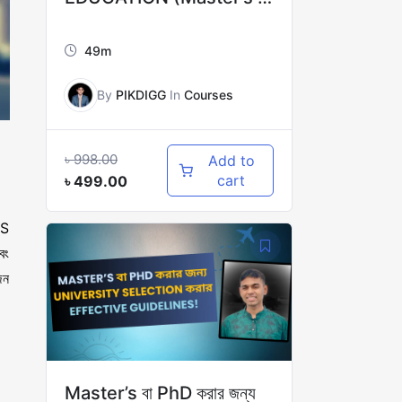
PhD)
49m
By
PIKDIGG
In
Courses
৳
998.00
Add to
cart
৳
499.00
QS
বং
জন
Master’s বা PhD করার জন্য