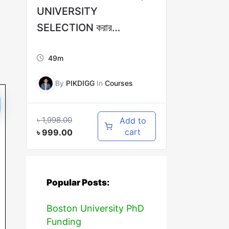
UNIVERSITY
SELECTION করার
COMPLETE
49m
GUIDELINES!
By
PIKDIGG
In
Courses
৳
1,998.00
Add to
cart
৳
999.00
Popular Posts:
Boston University PhD
Funding