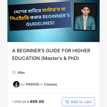
A BEGINNER’S GUIDE FOR HIGHER
EDUCATION (Master’s & PhD)
49m
By
PIKDIGG
In
Courses
৳
499.00
Add to cart
৳
998.00