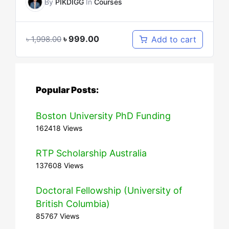
By
PIKDIGG
In
Courses
৳
999.00
Add to cart
৳
1,998.00
Popular Posts:
Boston University PhD Funding
162418 Views
RTP Scholarship Australia
137608 Views
Doctoral Fellowship (University of
British Columbia)
85767 Views